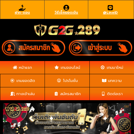
ฝาก-ถอน
วิธีเช็คยอดเงิน
@LineID
หน้าแรก
เกมออนไลน์
เกมมาใหม่
เกมยอดฮิต
โปรโมชั่น
บทความ
ทางเข้าเล่น
สมัครสมาชิก
ติดต่อเรา