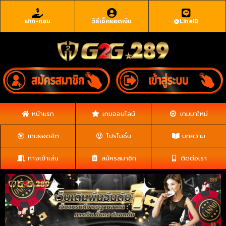
ฝาก-ถอน
วิธีเช็คยอดเงิน
@LineID
หน้าแรก
เกมออนไลน์
เกมมาใหม่
เกมยอดฮิต
โปรโมชั่น
บทความ
ทางเข้าเล่น
สมัครสมาชิก
ติดต่อเรา