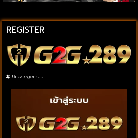
REGISTER
Uncategorized